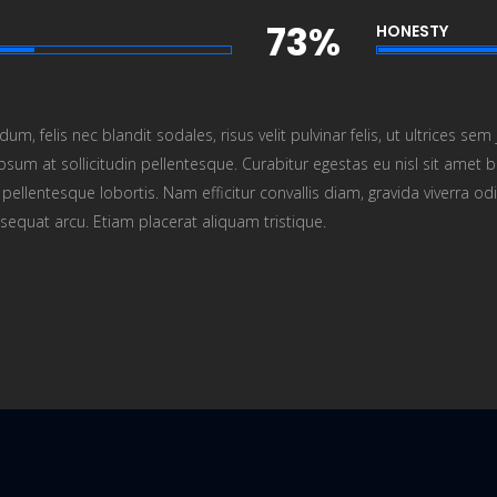
73%
HONESTY
elis nec blandit sodales, risus velit pulvinar felis, ut ultrices sem ju
um at sollicitudin pellentesque. Curabitur egestas eu nisl sit amet bl
ellentesque lobortis. Nam efficitur convallis diam, gravida viverra odi
sequat arcu. Etiam placerat aliquam tristique.