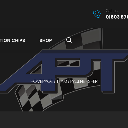
Call us...
01603 87
TION CHIPS
SHOP
HOMEPAGE
TEAM
PAULINE FISHER