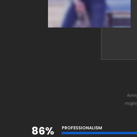
Aenea
magnis
86%
PROFESSIONALISM