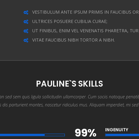
VESTIBULUM ANTE IPSUM PRIMIS IN FAUCIBUS OR
ULTRICES POSUERE CUBILIA CURAE;
UT FINIBUS, ENIM VEL VENENATIS PHARETRA, TUR
VITAE FAUCIBUS NIBH TORTOR A NIBH.
PAULINE`S SKILLS
n sed sem quis ligula sollicitudin ullamcorper. Cum sociis natoque penati
 dis parturient montes, nascetur ridiculus mus. Aliquam imperdiet, mi sed fa
99%
INGENUITY