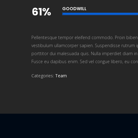
61%
GOODWILL
Pellentesque tempor eleifend commodo. Proin bibendum, f
vestibulum ullamcorper sapien. Suspendisse rutrum ips
porttitor dui malesuada quis. Nulla imperdiet diam in p
Fusce eu dapibus enim. Sed vel congue libero, eu con
Categories:
Team