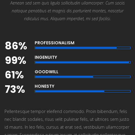
Aenean sed sem quis ligula sollicitudin ullamcorper. Cum sociis
natoque penatibus et magnis dis parturient montes, nascetur
ridiculus mus. Aliquam imperdiet, mi sed facilisi.
86%
PROFESSIONALISM
99%
INGENUITY
61%
GOODWILL
73%
HONESTY
Pellentesque tempor eleifend commodo. Proin bibendum, felis
nec blandit sodales, risus velit pulvinar felis, ut ultrices sem justo
id mauris. In leo felis, cursus at erat sed, vestibulum ullamcorper
sapien. Suspendisse rutrum ipsum at sollicitudin pellentesque.